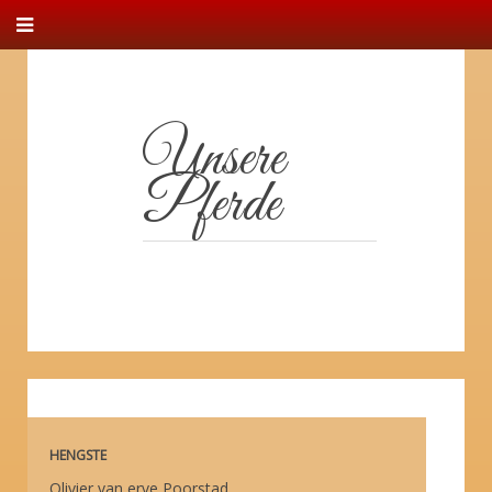
Unsere
Pferde
HENGSTE
Olivier van erve Poorstad